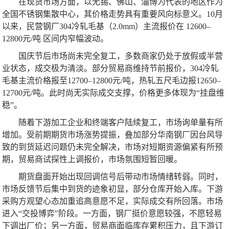
在现货市场方面，以无锡、佛山、淄博为代表的地区作为
全国不锈钢集散中心，其价格走势具有重要风向标意义。10月
以来，民营钢厂304冷轧毛基（2.0mm）主流报价在 12600–
12800元/吨 区间内窄幅波动。
国庆节后市场尚未完全复工，多数商家仍处于放假或半营
业状态，成交极为清淡。部分贸易商维持节前报价，304冷轧
毛基主流价格报至12700–12800元/吨，热轧五尺毛边报12650–
12700元/吨。此时尚无实际成交支撑，价格更多体现为“挂盘维
稳”。
随着下游加工企业和终端客户陆续复工，市场询单量有所
增加。受前期期货市场涨势提振，叠加部分华南钢厂因台风导
致的到货延迟问题仍未完全解决，市场对短期资源偏紧有所预
期，贸易商试探性上调报价，市场氛围短暂回暖。
期货盘面开始出现回调信号后带动市场情绪转弱。同时，
市场反馈节后集中到货的迹象初显，部分仓库开始入库。下游
采购方观望心态加重追高意愿不足，实际成交有所回落。市场
进入“交投博弈”阶段。一方面，钢厂挺价意愿较强，不愿轻易
下调出厂价；另一方面，贸易商面临库存累积压力，且下游订