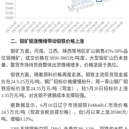
二、钼矿挺涨情绪带动钼铁价格上涨
钼矿方面，河南、江西、陕西等地区矿山销售45%-50%品
位钼精矿，成交价格在3850-3865元/吨度，大型钼矿山仍未放
量，散货市场持货商整体出货情绪增多，价格坚挺于高位。
钼铁方面，随着原料价格再度走高，钼铁主流现货现金报
价在24.5-25万元/吨，钢厂招标价格缓慢抬升，周一青山钢厂钼
铁招标价涨至24.35万元/吨（现金），较5月20日招标价上涨
1.35万元/吨，对含钼不锈钢成本支撑较强。
据数据显示，6月10日辽宁市场钼铁FeMo60-C市场价格
24.5万元/吨（现款含税自提价格），自5月以来上涨20500元/
吨，增幅9.13%。
2205不锈钢板中钼（Mo）含量在3%-3.5%，钼铁的大幅上