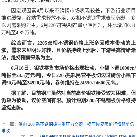
比增加3.14万吨，增幅14.1%。
因宏观因素4月以来不锈钢市场表现较差，下游行业项目
推进缓慢，终端需求释放不足，双相不锈钢需求表现偏弱，多
以刚需采购为主。6月2205不锈钢产量小幅回升，环比增加0.11
万吨至4.85万吨。
综合而言，2205双相不锈钢价格上涨多因成本带动的上
涨，需求未见明显好转，且价格持续上涨后，下游畏高情绪渐
浓，维持刚需采购为主。
6月10日，钼铁零售市场价格出现松动，小幅下调1000元/
吨报至24.5万元/吨，今日2205热轧民营平板切边过磅价小幅下
调50元/吨至24920元/吨，卷价维持在24550-24600元/吨。
据了解，目前钢厂虽然对当前高价钼铁接受较为困难，但
仍较为被动，议价空间有限。预计短期2205不锈钢板价格维持
坚挺态势。
上一篇：
佛山 200 系不锈钢板三重压力交织，钢厂恢复限价行情弱势仍
难改